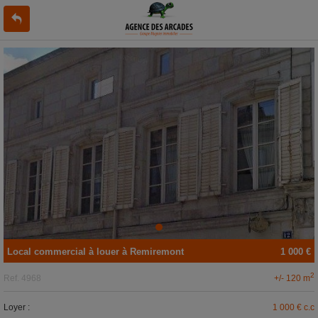
Local commercial
à louer
à
Remiremont
1 000 €
2
+/- 120 m
Ref.
4968
Loyer :
1 000 € c.c