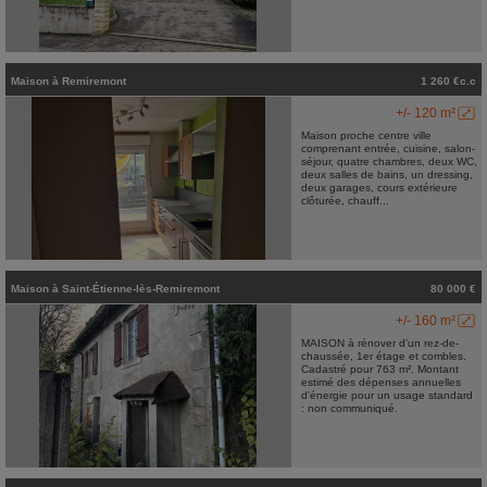
Maison
à
Remiremont
1 260 €c.c
+/- 120 m²
Maison proche centre ville
comprenant entrée, cuisine, salon-
séjour, quatre chambres, deux WC,
deux salles de bains, un dressing,
deux garages, cours extérieure
clôturée, chauff...
Maison
à
Saint-Étienne-lès-Remiremont
80 000 €
+/- 160 m²
MAISON à rénover d'un rez-de-
chaussée, 1er étage et combles.
Cadastré pour 763 m². Montant
estimé des dépenses annuelles
d'énergie pour un usage standard
: non communiqué.