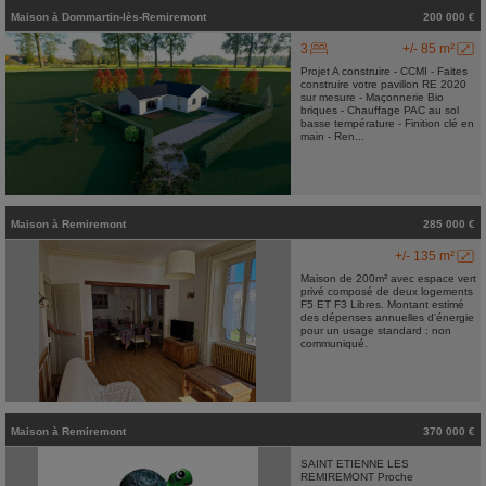
Maison
à
Dommartin-lès-Remiremont
200 000 €
3
+/- 85 m²
Projet A construire - CCMI - Faites
construire votre pavillon RE 2020
sur mesure - Maçonnerie Bio
briques - Chauffage PAC au sol
basse température - Finition clé en
main - Ren...
Maison
à
Remiremont
285 000 €
+/- 135 m²
Maison de 200m² avec espace vert
privé composé de deux logements
F5 ET F3 Libres. Montant estimé
des dépenses annuelles d'énergie
pour un usage standard : non
communiqué.
Maison
à
Remiremont
370 000 €
SAINT ETIENNE LES
REMIREMONT Proche