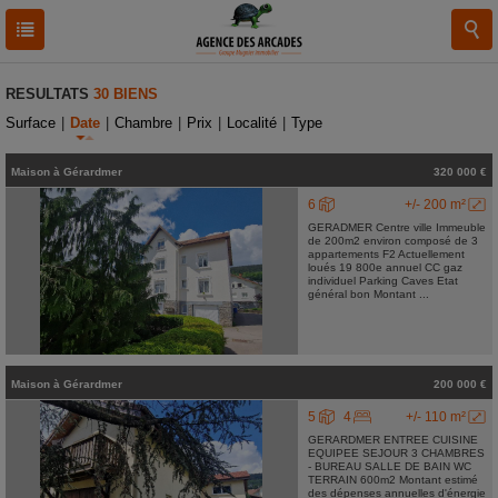
RESULTATS
30 BIENS
Surface
|
Date
|
Chambre
|
Prix
|
Localité
|
Type
Maison
à
Gérardmer
320 000 €
6
+/- 200 m²
GERADMER Centre ville Immeuble
de 200m2 environ composé de 3
appartements F2 Actuellement
loués 19 800e annuel CC gaz
individuel Parking Caves Etat
général bon Montant ...
Maison
à
Gérardmer
200 000 €
5
4
+/- 110 m²
GERARDMER ENTREE CUISINE
EQUIPEE SEJOUR 3 CHAMBRES
- BUREAU SALLE DE BAIN WC
TERRAIN 600m2 Montant estimé
des dépenses annuelles d'énergie