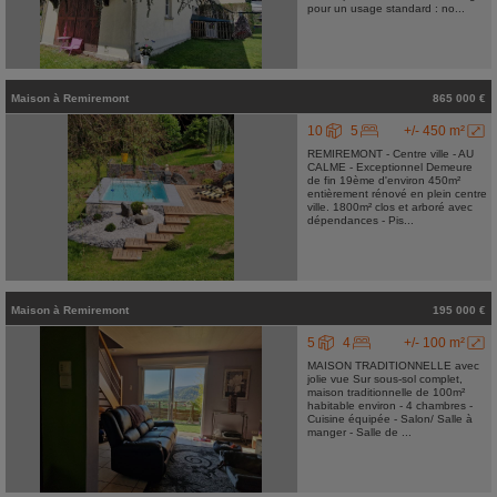
pour un usage standard : no...
Maison
à
Remiremont
865 000 €
10
5
+/- 450 m²
REMIREMONT - Centre ville - AU
CALME - Exceptionnel Demeure
de fin 19ème d'environ 450m²
entièrement rénové en plein centre
ville. 1800m² clos et arboré avec
dépendances - Pis...
Maison
à
Remiremont
195 000 €
5
4
+/- 100 m²
MAISON TRADITIONNELLE avec
jolie vue Sur sous-sol complet,
maison traditionnelle de 100m²
habitable environ - 4 chambres -
Cuisine équipée - Salon/ Salle à
manger - Salle de ...