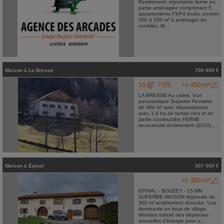
Remiremont, importante ferme en
partie aménagée comprenant 5
appartements F3/F4 loués, environ
200 à 250 m² à aménager en
combles. M...
Maison
à
La Bresse
700 000 €
10
7
+/- 450 m²
LA BRESSE Au calme, Vue
panoramique Superbe Fermette
de 450 m² avec dépendances
avec 1.6 ha de terrain clos et en
partie constructibe FERME
reconstruite entierement (2010)....
Maison
à
Épinal
307 000 €
+/- 300 m²
EPINAL - BOUZEY - 15 MN
SUPERBE MAISON régionale de
300 m² entièrement rénovée. Vue
dominante en bout de village.
Montant estimé des dépenses
annuelles d'énergie pour u...