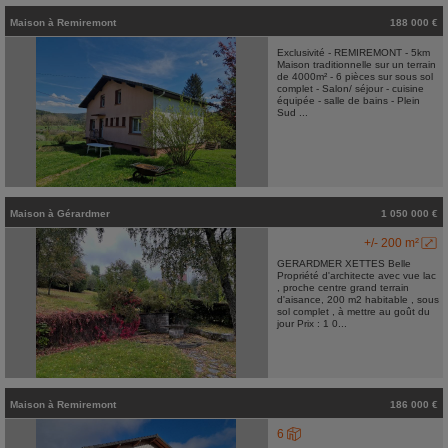
Maison
à
Remiremont
188 000 €
Exclusivité - REMIREMONT - 5km
Maison traditionnelle sur un terrain
de 4000m² - 6 pièces sur sous sol
complet - Salon/ séjour - cuisine
équipée - salle de bains - Plein
Sud ...
Maison
à
Gérardmer
1 050 000 €
+/- 200 m²
GERARDMER XETTES Belle
Propriété d'architecte avec vue lac
, proche centre grand terrain
d'aisance, 200 m2 habitable , sous
sol complet , à mettre au goût du
jour Prix : 1 0...
Maison
à
Remiremont
186 000 €
6