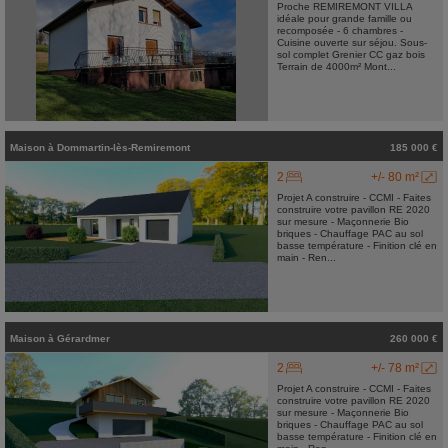
Proche REMIREMONT VILLA
idéale pour grande famille ou
recomposée - 6 chambres -
Cuisine ouverte sur séjou. Sous-
sol complet Grenier CC gaz bois
Terrain de 4000m² Mont...
Maison
à
Dommartin-lès-Remiremont
185 000 €
2
+/- 80 m²
Projet A construire - CCMI - Faites
construire votre pavillon RE 2020
sur mesure - Maçonnerie Bio
briques - Chauffage PAC au sol
basse température - Finition clé en
main - Ren...
Maison
à
Gérardmer
260 000 €
2
+/- 78 m²
Projet A construire - CCMI - Faites
construire votre pavillon RE 2020
sur mesure - Maçonnerie Bio
briques - Chauffage PAC au sol
basse température - Finition clé en