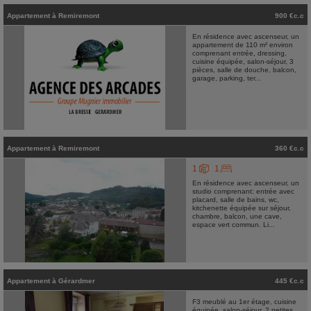
Appartement
à
Remiremont
900 €c.c
En résidence avec ascenseur, un
appartement de 110 m² environ
comprenant entrée, dressing,
cuisine équipée, salon-séjour, 3
pièces, salle de douche, balcon,
garage, parking, ter...
Appartement
à
Remiremont
360 €c.c
1
1
En résidence avec ascenseur, un
studio comprenant: entrée avec
placard, salle de bains, wc,
kitchenette équipée sur séjour,
chambre, balcon, une cave,
espace vert commun. Li...
Appartement
à
Gérardmer
445 €c.c
F3 meublé au 1er étage, cuisine
équipée, salon-séjour, 2 petites