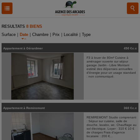
RESULTATS
8 BIENS
Surface
|
Date
|
Chambre
|
Prix
|
Localité
|
Type
Appartement
à
Gérardmer
450 €c.c
F3 à louer de 80m² Cuisine à
aménager ouverte sur séjour
garage Jardin - Libre Montant
estimé des dépenses annuelles
d'énergie pour un usage standard
: non communiqué.
Appartement
à
Remiremont
360 €c.c
REMIREMONT Studio comprenant
: Séjour sur cuisine, salle de
douche, lavabo, wc. Chauffage au
sol électrique. Loyer : 310 € 10 €
de charges Frais d'agence
locataire : 200 €...