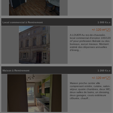
Local commercial
à
Remiremont
1 000 €c.c
+/- 120 m²
A LOUER Au rez-de-chaussée,
local commercial d'environ 100/120
m² pour profession libérale ou des
bureaux, aucun travaux. Montant
estimé des dépenses annuelles
d'énerg...
Maison
à
Remiremont
1 260 €c.c
+/- 120 m²
Maison proche centre ville
comprenant entrée, cuisine, salon-
séjour, quatre chambres, deux WC,
deux salles de bains, un dressing,
deux garages, cours extérieure
clôturée, chauff...