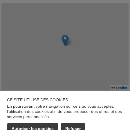
Leaflet
88250, La Bresse
CE SITE UTILISE DES COOKIES
En poursuivant votre navigation sur ce site, vous acceptez
Géorisques
l’utilisation des cookies afin de vous proposer des offres et des
services personnalisés.
Les informations sur les risques auxquels ce bien est exposé
sont disponibles sur le site :
www.georisques.gouv.fr
Autoriser les cookies
Refuser