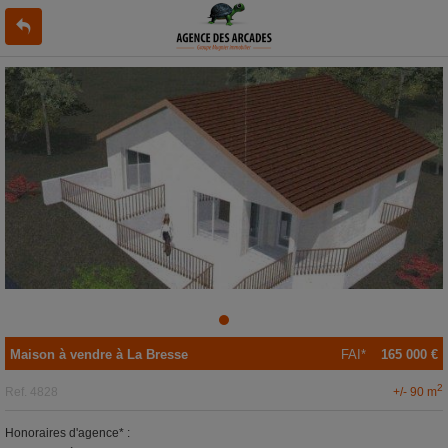
Maison
à vendre
à
La Bresse
FAI*
165 000 €
2
+/- 90 m
Ref.
4828
Honoraires d'agence* :