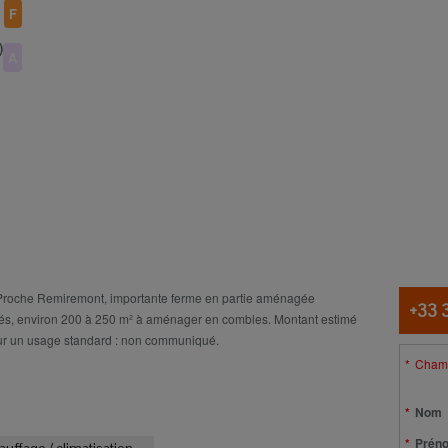
F
)
A
Conta
he Remiremont, importante ferme en partie aménagée
+33 
és, environ 200 à 250 m² à aménager en combles. Montant estimé
ur un usage standard : non communiqué.
Champ
Nom
Prén