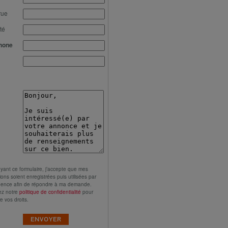
rue
té
hone
yant ce formulaire, j’accepte que mes
ions soient enregistrées puis utilisées par
gence afin de répondre à ma demande.
ez notre
politique de confidentialité
pour
e vos droits.