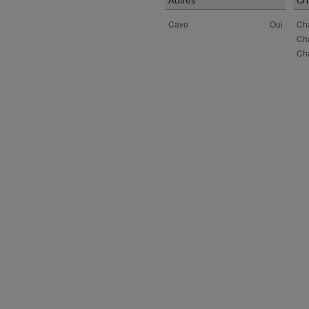
Autres
Ch
Cave
Oui
Ch
Ch
Cha