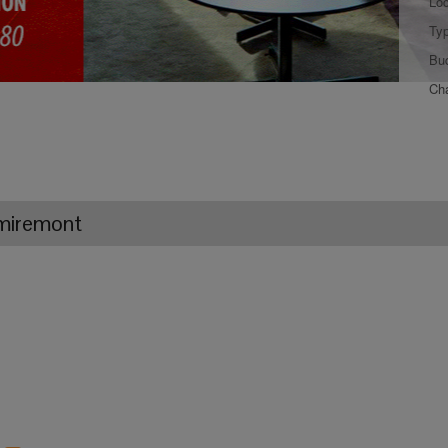
Loc
Typ
Bu
Ch
miremont