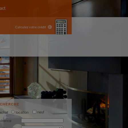
act
Calculez votre crédit
ECHERCHE
neuf
achat
location
férence