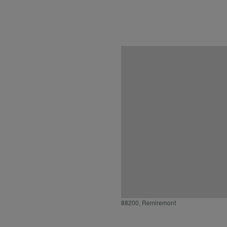
Localisation
88200, Remiremont
Géorisques