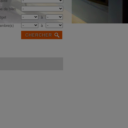
alité
e de bien
dget
à
ambre(s)
à