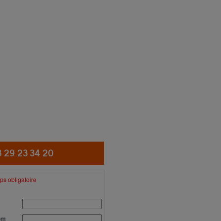
ctez-nous
3 29 23 34 20
s obligatoire
om