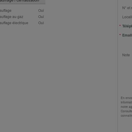
auffage / climatisation
N° et 
auffage
Oui
auffage au gaz
Oui
Locali
uffage électrique
Oui
Télép
Email
Note
En envo
informat
notre a
Consult
connaîtr