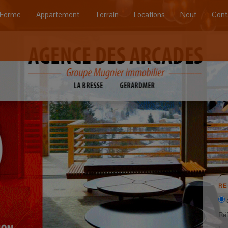
Ferme
Appartement
Terrain
Locations
Neuf
Cont
R
Ré