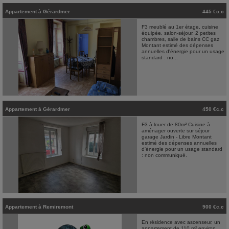
Appartement
à
Gérardmer
445 €c.c
F3 meublé au 1er étage, cuisine
équipée, salon-séjour, 2 petites
chambres, salle de bains CC gaz
Montant estimé des dépenses
annuelles d'énergie pour un usage
standard : no...
Appartement
à
Gérardmer
450 €c.c
F3 à louer de 80m² Cuisine à
aménager ouverte sur séjour
garage Jardin - Libre Montant
estimé des dépenses annuelles
d'énergie pour un usage standard
: non communiqué.
Appartement
à
Remiremont
900 €c.c
En résidence avec ascenseur, un
appartement de 110 m² environ