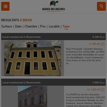
RESULTATS
8 BIENS
Surface
|
Date
|
Chambre
|
Prix
|
Localité
|
Type
Local commercial
à
Remiremont
2 150 €c.c
+/- 90 m²
Rue Principale / Quartier Banque
et Bureaux En centre-ville, au RDC
d’un ensemble immobilier en cours
de réhabilitation, local commercial
hors d’eau et hors d’air de plein
pi...
Local commercial
à
Remiremont
1 000 €c.c
+/- 120 m²
A LOUER Au rez-de-chaussée,
local commercial d'environ 100/120
m² pour profession libérale ou des
bureaux, aucun travaux. Montant
estimé des dépenses annuelles