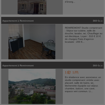
d'énerg...
Appartement
à
Remiremont
360 €c.c
REMIREMONT Studio comprenant
: Séjour sur cuisine, salle de
douche, lavabo, wc. Chauffage au
sol électrique. Loyer : 310 € 10 €
de charges Frais d'agence
locataire : 200 €...
Appartement
à
Remiremont
360 €c.c
1
1
En résidence avec ascenseur, un
studio comprenant: entrée avec
placard, salle de bains, wc,
kitchenette équipée sur séjour,
chambre, balcon, une cave,
espace vert commun. Li...