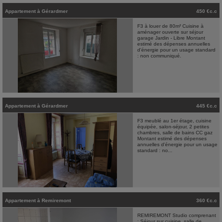
Appartement
à
Gérardmer
450 €c.c
F3 à louer de 80m² Cuisine à
aménager ouverte sur séjour
garage Jardin - Libre Montant
estimé des dépenses annuelles
d'énergie pour un usage standard
: non communiqué.
Appartement
à
Gérardmer
445 €c.c
F3 meublé au 1er étage, cuisine
équipée, salon-séjour, 2 petites
chambres, salle de bains CC gaz
Montant estimé des dépenses
annuelles d'énergie pour un usage
standard : no...
Appartement
à
Remiremont
360 €c.c
REMIREMONT Studio comprenant
: Séjour sur cuisine, salle de