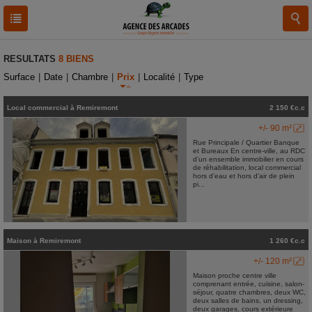
RESULTATS
8 BIENS
Surface
|
Date
|
Chambre
|
Prix
|
Localité
|
Type
Local commercial
à
Remiremont
2 150 €c.c
+/- 90 m²
Rue Principale / Quartier Banque
et Bureaux En centre-ville, au RDC
d’un ensemble immobilier en cours
de réhabilitation, local commercial
hors d’eau et hors d’air de plein
pi...
Maison
à
Remiremont
1 260 €c.c
+/- 120 m²
Maison proche centre ville
comprenant entrée, cuisine, salon-
séjour, quatre chambres, deux WC,
deux salles de bains, un dressing,
deux garages, cours extérieure