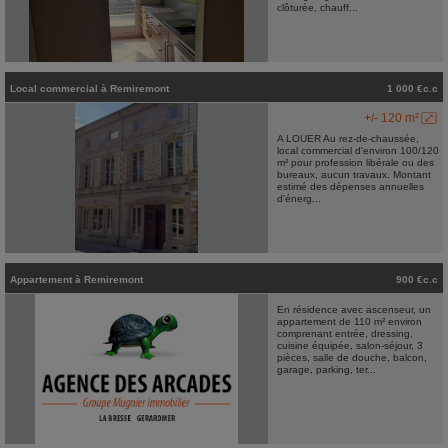
clôturée, chauff...
Local commercial
à
Remiremont
1 000 €c.c
+/- 120 m²
A LOUER Au rez-de-chaussée,
local commercial d'environ 100/120
m² pour profession libérale ou des
bureaux, aucun travaux. Montant
estimé des dépenses annuelles
d'énerg...
Appartement
à
Remiremont
900 €c.c
En résidence avec ascenseur, un
appartement de 110 m² environ
comprenant entrée, dressing,
cuisine équipée, salon-séjour, 3
pièces, salle de douche, balcon,
garage, parking, ter...