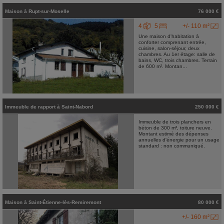
Maison
à
Rupt-sur-Moselle
76 000 €
4
5
+/- 110 m²
Une maison d'habitation à
conforter comprenant entrée,
cuisine, salon-séjour, deux
chambres. Au 1er étage: salle de
bains, WC, trois chambres. Terrain
de 600 m². Montan...
Immeuble de rapport
à
Saint-Nabord
250 000 €
Immeuble de trois planchers en
béton de 300 m², toiture neuve.
Montant estimé des dépenses
annuelles d'énergie pour un usage
standard : non communiqué.
Maison
à
Saint-Étienne-lès-Remiremont
80 000 €
+/- 160 m²