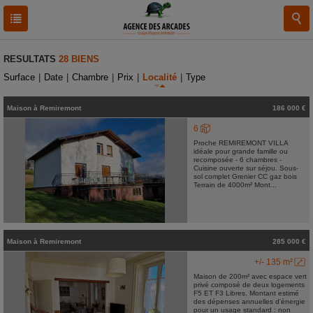
RESULTATS
28 BIENS
Surface
|
Date
|
Chambre
|
Prix
|
Localité
|
Type
Maison
à
Remiremont
186 000 €
6
Proche REMIREMONT VILLA
idéale pour grande famille ou
recomposée - 6 chambres -
Cuisine ouverte sur séjou. Sous-
sol complet Grenier CC gaz bois
Terrain de 4000m² Mont...
Maison
à
Remiremont
285 000 €
+/- 135 m²
Maison de 200m² avec espace vert
privé composé de deux logements
F5 ET F3 Libres. Montant estimé
des dépenses annuelles d'énergie
pour un usage standard : non