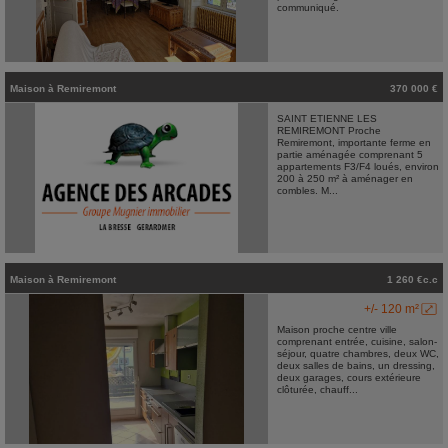
communiqué.
Maison
à
Remiremont
370 000 €
SAINT ETIENNE LES
REMIREMONT Proche
Remiremont, importante ferme en
partie aménagée comprenant 5
appartements F3/F4 loués, environ
200 à 250 m² à aménager en
combles. M...
Maison
à
Remiremont
1 260 €c.c
+/- 120 m²
Maison proche centre ville
comprenant entrée, cuisine, salon-
séjour, quatre chambres, deux WC,
deux salles de bains, un dressing,
deux garages, cours extérieure
clôturée, chauff...