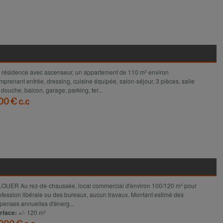
Voir le détail
 résidence avec ascenseur, un appartement de 110 m² environ
mprenant entrée, dressing, cuisine équipée, salon-séjour, 3 pièces, salle
 douche, balcon, garage, parking, ter...
00 € c.c
Voir le détail
LOUER Au rez-de-chaussée, local commercial d'environ 100/120 m² pour
ofession libérale ou des bureaux, aucun travaux. Montant estimé des
penses annuelles d'énerg...
rface:
+/- 120 m²