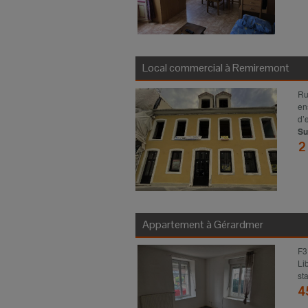
Local commercial à
Remiremont
Ru
en
d’e
Su
2
Appartement à
Gérardmer
F3
Li
st
4