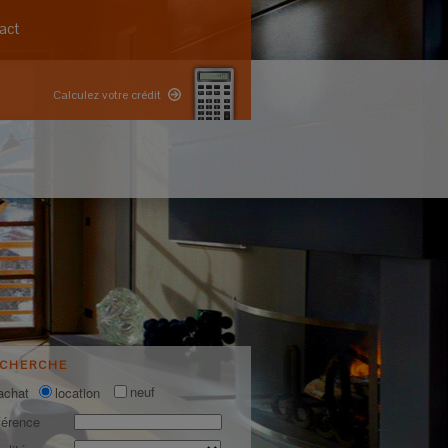
act
Calculez votre crédit
ECHERCHE
neuf
achat
location
férence