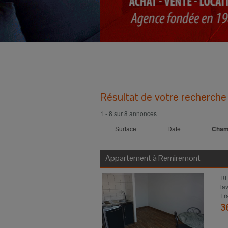
Résultat de votre recherche
1 - 8 sur 8 annonces
Surface
|
Date
|
Cham
Appartement à
Remiremont
RE
la
Fr
3