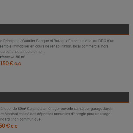
Voir le détail
e Principale / Quartier Banque et Bureaux En centre-ville, au RDC d’un
semble immobilier en cours de réhabilitation, local commercial hors
au et hors d’air de plein pi...
rface:
+/- 90 m²
 150 € c.c
Voir le détail
 à louer de 80m² Cuisine à aménager ouverte sur séjour garage Jardin -
bre Montant estimé des dépenses annuelles d'énergie pour un usage
andard : non communiqué.
50 € c.c