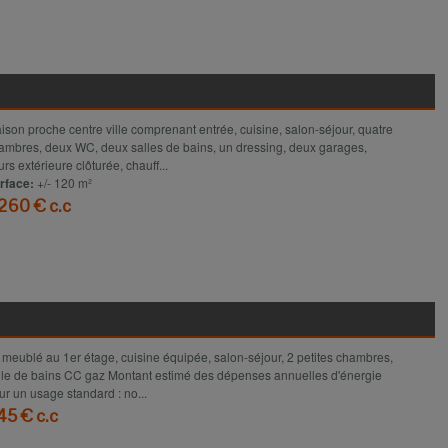
Voir le détail
ison proche centre ville comprenant entrée, cuisine, salon-séjour, quatre
ambres, deux WC, deux salles de bains, un dressing, deux garages,
urs extérieure clôturée, chauff...
rface:
+/- 120 m²
 260 € c.c
Voir le détail
 meublé au 1er étage, cuisine équipée, salon-séjour, 2 petites chambres,
lle de bains CC gaz Montant estimé des dépenses annuelles d'énergie
ur un usage standard : no...
45 € c.c