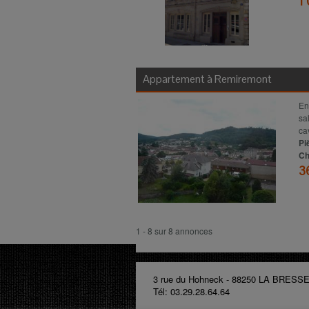
1
Appartement à
Remiremont
En
sa
ca
Pi
Ch
3
1 - 8 sur 8 annonces
3 rue du Hohneck - 88250 LA BRESS
Tél: 03.29.28.64.64