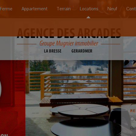
Ferme
Appartement
Terrain
Locations
Neuf
Cont
R
Ré