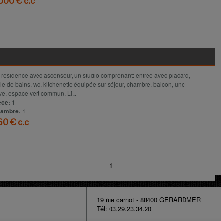
 000 € c.c
Voir le détail
 résidence avec ascenseur, un studio comprenant: entrée avec placard,
lle de bains, wc, kitchenette équipée sur séjour, chambre, balcon, une
ve, espace vert commun. Li...
èce:
1
ambre:
1
60 € c.c
Voir le détail
1
E
19 rue carnot - 88400 GERARDMER
Tél: 03.29.23.34.20