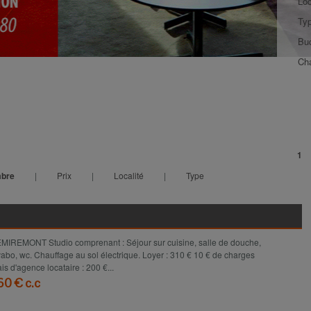
Loc
Typ
Bu
Ch
1
bre
|
Prix
|
Localité
|
Type
MIREMONT Studio comprenant : Séjour sur cuisine, salle de douche,
vabo, wc. Chauffage au sol électrique. Loyer : 310 € 10 € de charges
ais d'agence locataire : 200 €...
60 € c.c