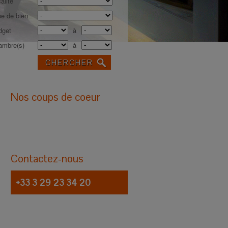
alité
e de bien
dget
à
ambre(s)
à
Nos coups de coeur
Contactez-nous
+33 3 29 23 34 20