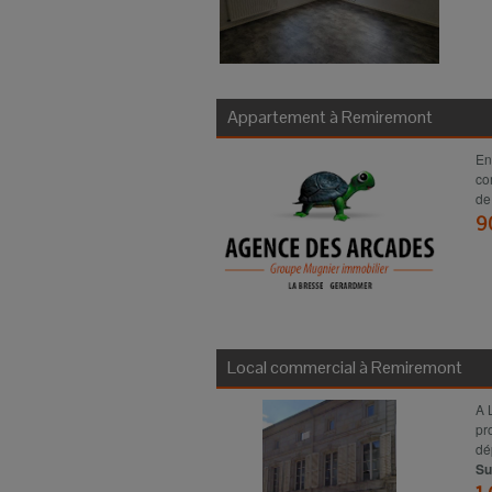
Appartement à
Remiremont
En
co
de
9
Local commercial à
Remiremont
A 
pr
dé
Su