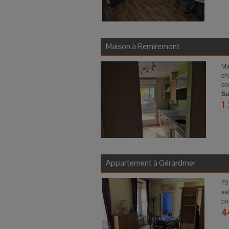
Maison à
Remiremont
Ma
ch
co
Su
1
Appartement à
Gérardmer
F3
sa
po
4