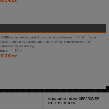
 260 € c.c
Voir le détail
LOUER Au rez-de-chaussée, local commercial d'environ 100/120 m² pour
ofession libérale ou des bureaux, aucun travaux. Montant estimé des
penses annuelles d'énerg...
rface:
+/- 120 m²
 000 € c.c
Voir le détail
1
E
19 rue carnot - 88400 GERARDMER
Tél: 03.29.23.34.20