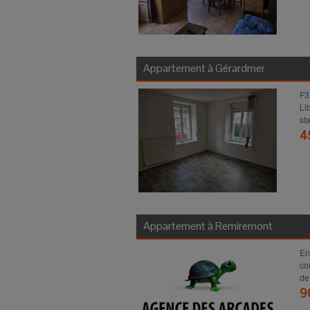
Appartement à
Gérardmer
F3
Li
st
4
Appartement à
Remiremont
En
co
de
9