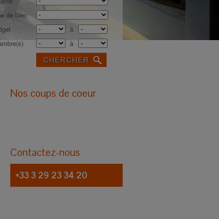
alité
e de bien
dget
à
ambre(s)
à
Nos coups de coeur
Contactez-nous
+33 3 29 23 34 20