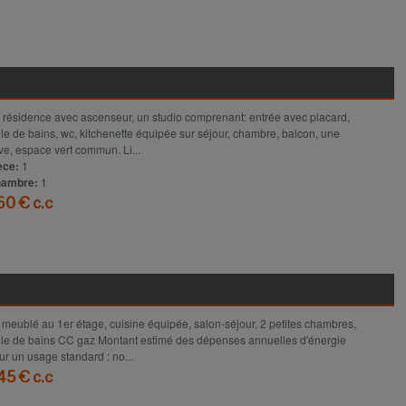
Voir le détail
 résidence avec ascenseur, un studio comprenant: entrée avec placard,
lle de bains, wc, kitchenette équipée sur séjour, chambre, balcon, une
ve, espace vert commun. Li...
èce:
1
ambre:
1
60 € c.c
Voir le détail
 meublé au 1er étage, cuisine équipée, salon-séjour, 2 petites chambres,
lle de bains CC gaz Montant estimé des dépenses annuelles d'énergie
ur un usage standard : no...
45 € c.c