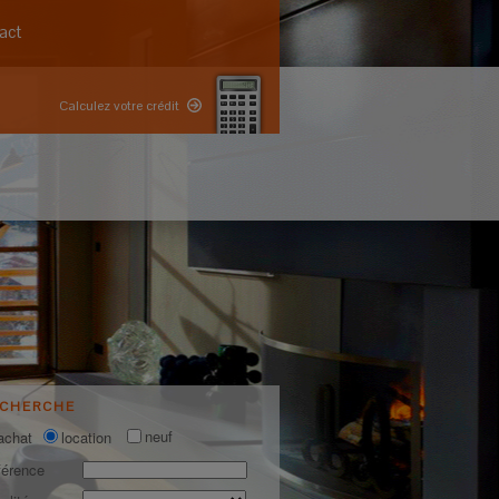
act
Calculez votre crédit
ECHERCHE
neuf
achat
location
férence