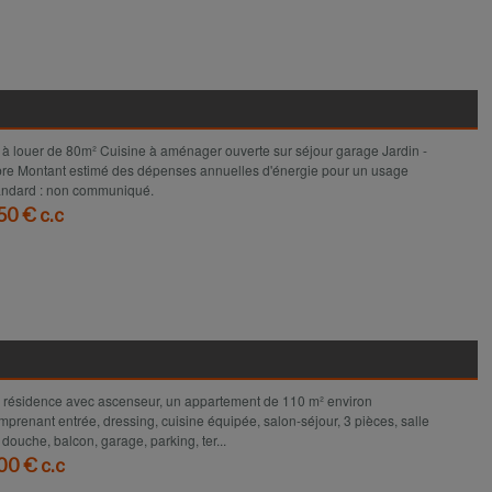
Voir le détail
 à louer de 80m² Cuisine à aménager ouverte sur séjour garage Jardin -
bre Montant estimé des dépenses annuelles d'énergie pour un usage
andard : non communiqué.
50 € c.c
Voir le détail
 résidence avec ascenseur, un appartement de 110 m² environ
mprenant entrée, dressing, cuisine équipée, salon-séjour, 3 pièces, salle
 douche, balcon, garage, parking, ter...
00 € c.c