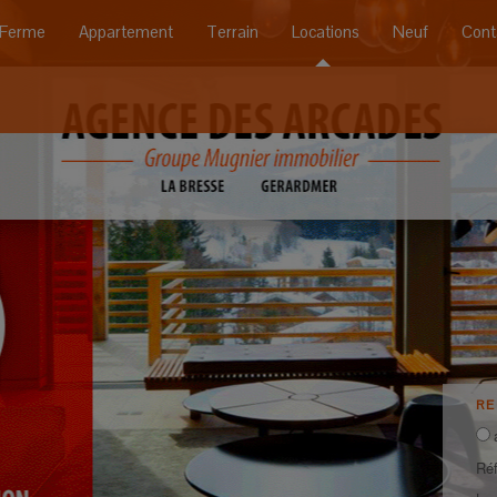
Ferme
Appartement
Terrain
Locations
Neuf
Cont
R
Ré