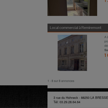
1
Local commercial à
Remiremont
A 
pr
dé
Su
1
1 - 8 sur 8 annonces
3 rue du Hohneck - 88250 LA BRESS
Tél: 03.29.28.64.64