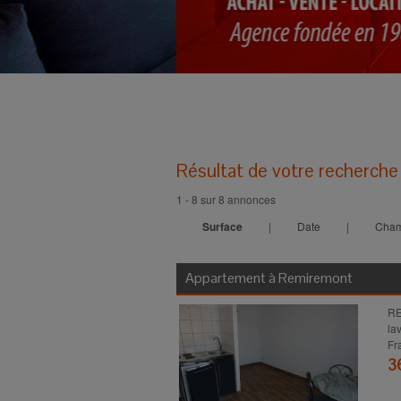
Résultat de votre recherche
1 - 8 sur 8 annonces
Surface
|
Date
|
Cha
Appartement à
Remiremont
RE
la
Fr
3