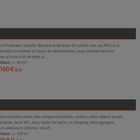
Voir le détail
e Principale / Quartier Banque et Bureaux En centre-ville, au RDC d’un
semble immobilier en cours de réhabilitation, local commercial hors
au et hors d’air de plein pi...
rface:
+/- 90 m²
 150 € c.c
Voir le détail
ison proche centre ville comprenant entrée, cuisine, salon-séjour, quatre
ambres, deux WC, deux salles de bains, un dressing, deux garages,
urs extérieure clôturée, chauff...
rface:
+/- 120 m²