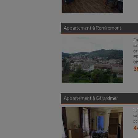
Appartement à
Remiremont
En
sa
ca
Pi
Ch
3
Appartement à
Gérardmer
F3
sa
po
4