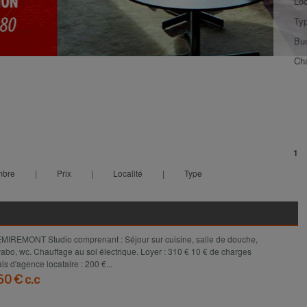
Loc
Typ
Bu
Ch
1
mbre
|
Prix
|
Localité
|
Type
MIREMONT Studio comprenant : Séjour sur cuisine, salle de douche,
vabo, wc. Chauffage au sol électrique. Loyer : 310 € 10 € de charges
ais d'agence locataire : 200 €...
60 € c.c