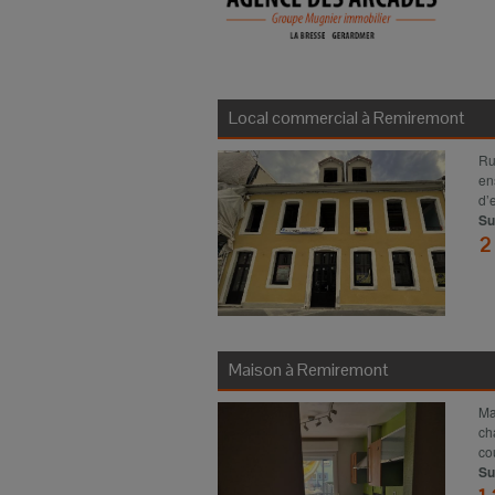
Local commercial à
Remiremont
Ru
en
d’e
Su
2
Maison à
Remiremont
Ma
ch
co
Su