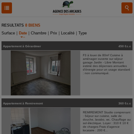
RESULTATS
8 BIENS
Surface
|
Date
|
Chambre
|
Prix
|
Localité
|
Type
Appartement
à
Gérardmer
450 €c.c
F3 à louer de 80m² Cuisine à
aménager ouverte sur séjour
garage Jardin - Libre Montant
estimé des dépenses annuelles
d'énergie pour un usage standard
: non communiqué.
Appartement
à
Remiremont
360 €c.c
REMIREMONT Studio comprenant
: Séjour sur cuisine, salle de
douche, lavabo, wc. Chauffage au
sol électrique. Loyer : 310 € 10 €
de charges Frais d'agence
locataire : 200 €...