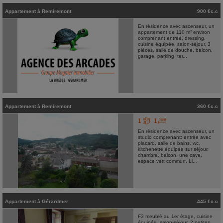
Appartement
à
Remiremont
900 €c.c
En résidence avec ascenseur, un
appartement de 110 m² environ
comprenant entrée, dressing,
cuisine équipée, salon-séjour, 3
pièces, salle de douche, balcon,
garage, parking, ter...
Appartement
à
Remiremont
360 €c.c
1
1
En résidence avec ascenseur, un
studio comprenant: entrée avec
placard, salle de bains, wc,
kitchenette équipée sur séjour,
chambre, balcon, une cave,
espace vert commun. Li...
Appartement
à
Gérardmer
445 €c.c
F3 meublé au 1er étage, cuisine
équipée, salon-séjour, 2 petites