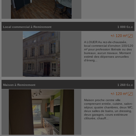
Local commercial
à
Remiremont
1 000 €c.c
+/- 120 m²
A LOUER Au rez-de-chaussée,
local commercial d'environ 100/120
m² pour profession libérale ou des
bureaux, aucun travaux. Montant
estimé des dépenses annuelles
d'énerg...
Maison
à
Remiremont
1 260 €c.c
+/- 120 m²
Maison proche centre ville
comprenant entrée, cuisine, salon-
séjour, quatre chambres, deux WC,
deux salles de bains, un dressing,
deux garages, cours extérieure
clôturée, chauff...