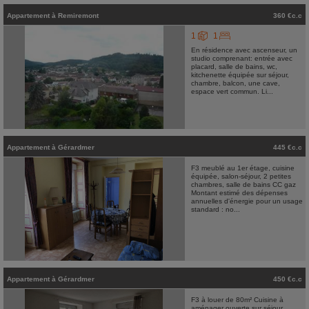
Appartement
à
Remiremont
360 €c.c
1
1
En résidence avec ascenseur, un
studio comprenant: entrée avec
placard, salle de bains, wc,
kitchenette équipée sur séjour,
chambre, balcon, une cave,
espace vert commun. Li...
Appartement
à
Gérardmer
445 €c.c
F3 meublé au 1er étage, cuisine
équipée, salon-séjour, 2 petites
chambres, salle de bains CC gaz
Montant estimé des dépenses
annuelles d'énergie pour un usage
standard : no...
Appartement
à
Gérardmer
450 €c.c
F3 à louer de 80m² Cuisine à
aménager ouverte sur séjour