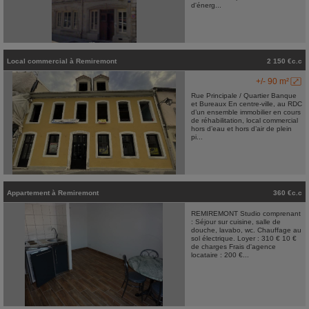
d'énerg...
Local commercial
à
Remiremont
2 150 €c.c
+/- 90 m²
Rue Principale / Quartier Banque
et Bureaux En centre-ville, au RDC
d’un ensemble immobilier en cours
de réhabilitation, local commercial
hors d’eau et hors d’air de plein
pi...
Appartement
à
Remiremont
360 €c.c
REMIREMONT Studio comprenant
: Séjour sur cuisine, salle de
douche, lavabo, wc. Chauffage au
sol électrique. Loyer : 310 € 10 €
de charges Frais d'agence
locataire : 200 €...