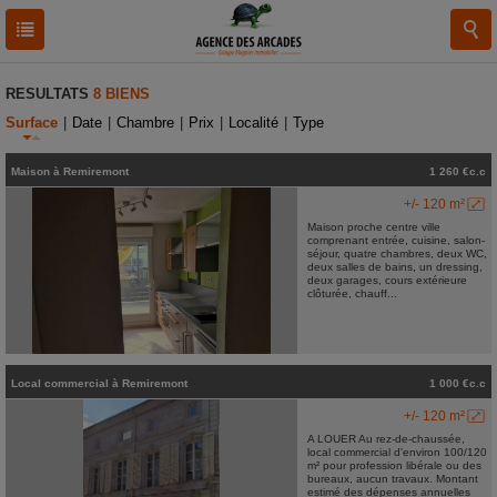
RESULTATS
8 BIENS
Surface
|
Date
|
Chambre
|
Prix
|
Localité
|
Type
Maison
à
Remiremont
1 260 €c.c
+/- 120 m²
Maison proche centre ville
comprenant entrée, cuisine, salon-
séjour, quatre chambres, deux WC,
deux salles de bains, un dressing,
deux garages, cours extérieure
clôturée, chauff...
Local commercial
à
Remiremont
1 000 €c.c
+/- 120 m²
A LOUER Au rez-de-chaussée,
local commercial d'environ 100/120
m² pour profession libérale ou des
bureaux, aucun travaux. Montant
estimé des dépenses annuelles