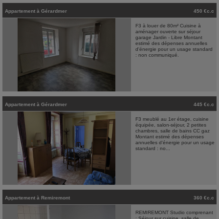
Appartement
à
Gérardmer
450 €c.c
F3 à louer de 80m² Cuisine à
aménager ouverte sur séjour
garage Jardin - Libre Montant
estimé des dépenses annuelles
d'énergie pour un usage standard
: non communiqué.
Appartement
à
Gérardmer
445 €c.c
F3 meublé au 1er étage, cuisine
équipée, salon-séjour, 2 petites
chambres, salle de bains CC gaz
Montant estimé des dépenses
annuelles d'énergie pour un usage
standard : no...
Appartement
à
Remiremont
360 €c.c
REMIREMONT Studio comprenant
: Séjour sur cuisine, salle de