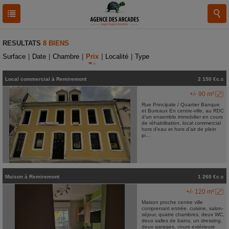
RESULTATS
8 BIENS
Surface
|
Date
|
Chambre
|
Prix
|
Localité
|
Type
Local commercial
à
Remiremont
2 150 €c.c
+/- 90 m²
Rue Principale / Quartier Banque
et Bureaux En centre-ville, au RDC
d’un ensemble immobilier en cours
de réhabilitation, local commercial
hors d’eau et hors d’air de plein
pi...
Maison
à
Remiremont
1 260 €c.c
+/- 120 m²
Maison proche centre ville
comprenant entrée, cuisine, salon-
séjour, quatre chambres, deux WC,
deux salles de bains, un dressing,
deux garages, cours extérieure