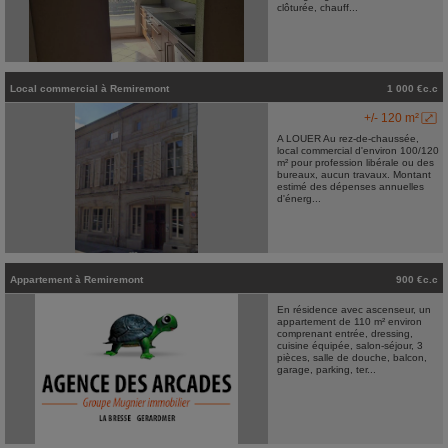
clôturée, chauff...
Local commercial
à
Remiremont
1 000 €c.c
+/- 120 m²
A LOUER Au rez-de-chaussée,
local commercial d'environ 100/120
m² pour profession libérale ou des
bureaux, aucun travaux. Montant
estimé des dépenses annuelles
d'énerg...
Appartement
à
Remiremont
900 €c.c
En résidence avec ascenseur, un
appartement de 110 m² environ
comprenant entrée, dressing,
cuisine équipée, salon-séjour, 3
pièces, salle de douche, balcon,
garage, parking, ter...